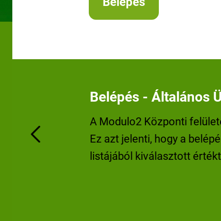
Belépés - Általános Ü
A Modulo2 Központi felület
Ez azt jelenti, hogy a belépé
Previous
listájából kiválasztott érté
felhasználónevet és jelszó
Ez tartománytól függően le
pedig a közoktatási (Edu) 