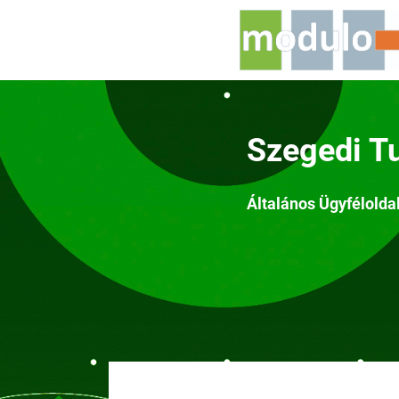
Szegedi 
Általános Ügyfélolda