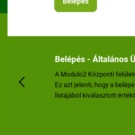
Belépés - Általános Ü
A Modulo2 Központi felület
Ez azt jelenti, hogy a belépé
Previous
listájából kiválasztott érté
felhasználónevet és jelszó
Ez tartománytól függően le
pedig a közoktatási (Edu) 