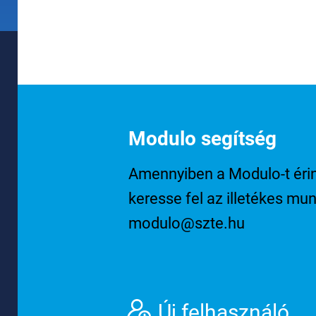
Modulo segítség
Amennyiben a Modulo-t érint
keresse fel az illetékes mu
modulo@szte.hu
Új felhasználó