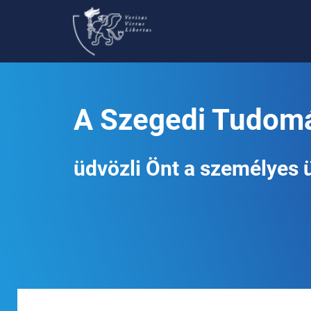
A Szegedi Tudom
üdvözli Önt a személyes ü