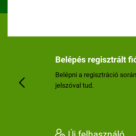
Belépés regisztrált fi
Belépni a regisztráció sorá
jelszóval tud.
Previous
Új felhasználó