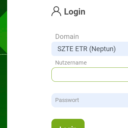
Login
Domain
Nutzername
Passwort