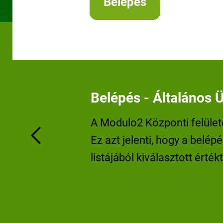
Belépés - Általános Ü
A Modulo2 Központi felület
Ez azt jelenti, hogy a belépé
Previous
listájából kiválasztott érté
felhasználónevet és jelszó
Ez tartománytól függően le
pedig a közoktatási (Edu) 